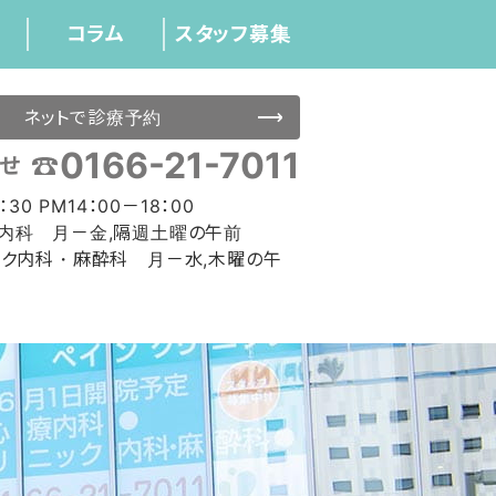
コラム
スタッフ募集
ネットで診療予約
0166-21-7011
せ
：30 PM14：00－18：00
内科 月－金,隔週土曜の午前
ック内科・麻酔科 月－水,木曜の午