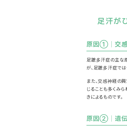
足汗が
原因①｜交感
足蹠多汗症の主な
が、足蹠多汗症では
また、交感神経の興
じることも多くみら
きによるものです。
原因②｜遺伝