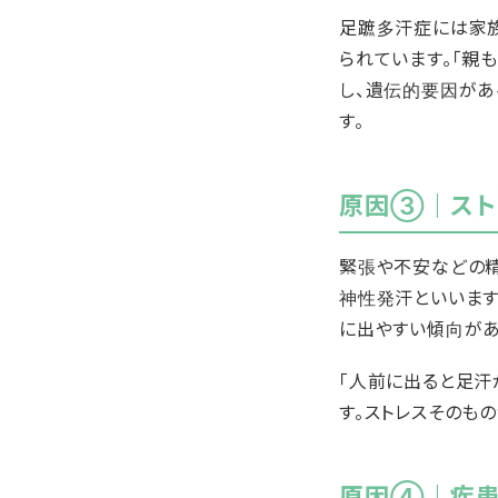
足蹠多汗症には家
られています。「親
し、遺伝的要因があ
す。
原因③｜スト
緊張や不安などの精
神性発汗といいます
に出やすい傾向があ
「人前に出ると足汗
す。ストレスそのも
原因④｜疾患