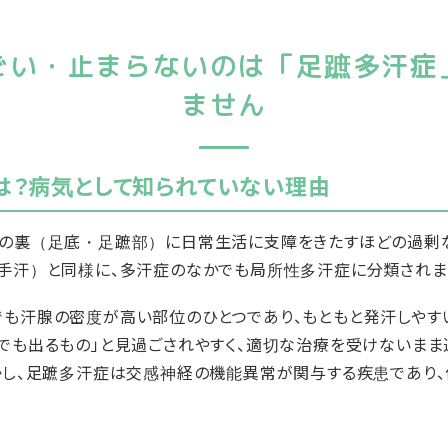
ごい・止まらないのは「足蹠多汗症
ません
は？病気として知られていない理由
足の裏（足底・足蹠部）に日常生活に支障をきたすほどの過剰
手汗）と同様に、多汗症のなかでも局所性多汗症に分類されま
も汗腺の密度が高い部位のひとつであり、もともと発汗しやす
でも出るもの」と見過ごされやすく、適切な治療を受けないまま
かし、足蹠多汗症は交感神経の機能異常が関与する疾患であり